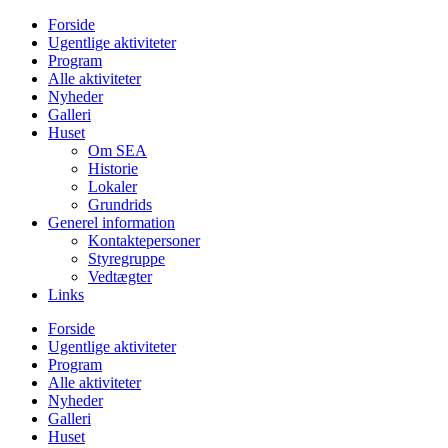
Videre
Forside
til
Ugentlige aktiviteter
indhold
Program
Alle aktiviteter
Nyheder
Galleri
Huset
Om SEA
Historie
Lokaler
Grundrids
Generel information
Kontaktepersoner
Styregruppe
Vedtægter
Links
Forside
Ugentlige aktiviteter
Program
Alle aktiviteter
Nyheder
Galleri
Huset