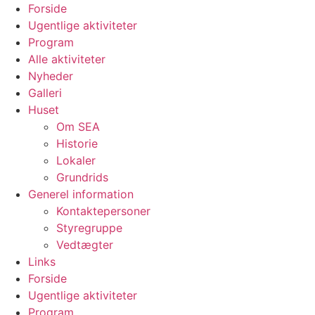
Videre
Forside
til
Ugentlige aktiviteter
indhold
Program
Alle aktiviteter
Nyheder
Galleri
Huset
Om SEA
Historie
Lokaler
Grundrids
Generel information
Kontaktepersoner
Styregruppe
Vedtægter
Links
Forside
Ugentlige aktiviteter
Program