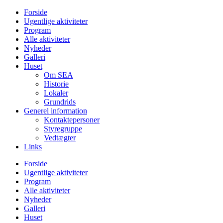
Videre
Forside
til
Ugentlige aktiviteter
indhold
Program
Alle aktiviteter
Nyheder
Galleri
Huset
Om SEA
Historie
Lokaler
Grundrids
Generel information
Kontaktepersoner
Styregruppe
Vedtægter
Links
Forside
Ugentlige aktiviteter
Program
Alle aktiviteter
Nyheder
Galleri
Huset