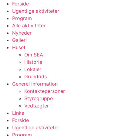
Videre
Forside
til
Ugentlige aktiviteter
indhold
Program
Alle aktiviteter
Nyheder
Galleri
Huset
Om SEA
Historie
Lokaler
Grundrids
Generel information
Kontaktepersoner
Styregruppe
Vedtægter
Links
Forside
Ugentlige aktiviteter
Program