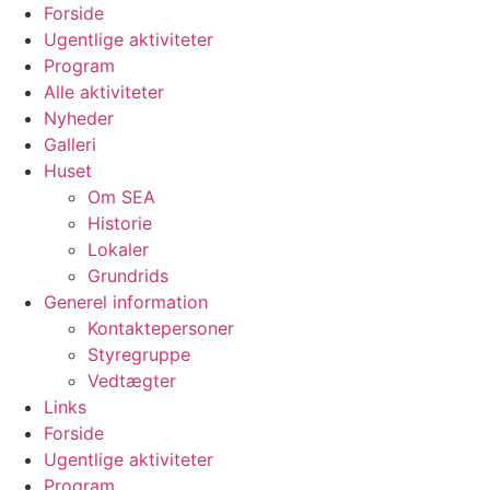
Videre
Forside
til
Ugentlige aktiviteter
indhold
Program
Alle aktiviteter
Nyheder
Galleri
Huset
Om SEA
Historie
Lokaler
Grundrids
Generel information
Kontaktepersoner
Styregruppe
Vedtægter
Links
Forside
Ugentlige aktiviteter
Program