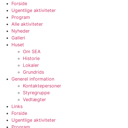
Videre
Forside
til
Ugentlige aktiviteter
indhold
Program
Alle aktiviteter
Nyheder
Galleri
Huset
Om SEA
Historie
Lokaler
Grundrids
Generel information
Kontaktepersoner
Styregruppe
Vedtægter
Links
Forside
Ugentlige aktiviteter
Program