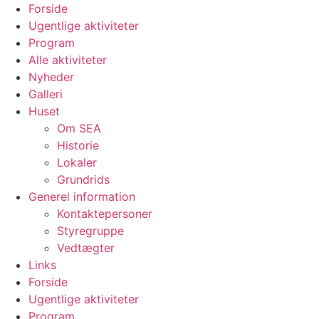
Videre
Forside
til
Ugentlige aktiviteter
indhold
Program
Alle aktiviteter
Nyheder
Galleri
Huset
Om SEA
Historie
Lokaler
Grundrids
Generel information
Kontaktepersoner
Styregruppe
Vedtægter
Links
Forside
Ugentlige aktiviteter
Program