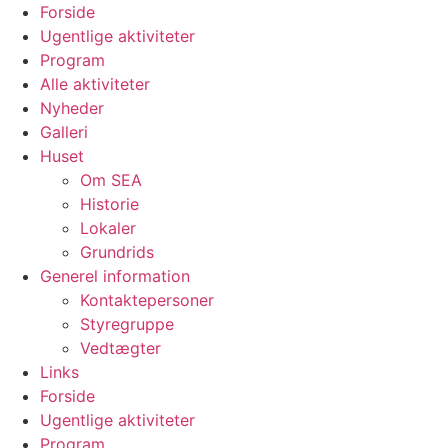
Videre
Forside
til
Ugentlige aktiviteter
indhold
Program
Alle aktiviteter
Nyheder
Galleri
Huset
Om SEA
Historie
Lokaler
Grundrids
Generel information
Kontaktepersoner
Styregruppe
Vedtægter
Links
Forside
Ugentlige aktiviteter
Program