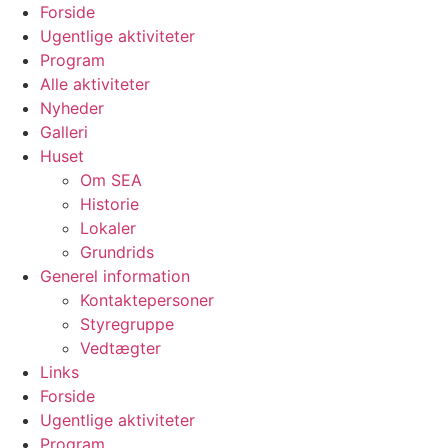
Videre
Forside
til
Ugentlige aktiviteter
indhold
Program
Alle aktiviteter
Nyheder
Galleri
Huset
Om SEA
Historie
Lokaler
Grundrids
Generel information
Kontaktepersoner
Styregruppe
Vedtægter
Links
Forside
Ugentlige aktiviteter
Program