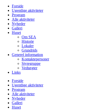
Videre
Forside
til
Ugentlige aktiviteter
indhold
Program
Alle aktiviteter
Nyheder
Galleri
Huset
Om SEA
Historie
Lokaler
Grundrids
Generel information
Kontaktepersoner
Styregruppe
Vedtægter
Links
Forside
Ugentlige aktiviteter
Program
Alle aktiviteter
Nyheder
Galleri
Huset