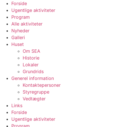
Videre
Forside
til
Ugentlige aktiviteter
indhold
Program
Alle aktiviteter
Nyheder
Galleri
Huset
Om SEA
Historie
Lokaler
Grundrids
Generel information
Kontaktepersoner
Styregruppe
Vedtægter
Links
Forside
Ugentlige aktiviteter
Program