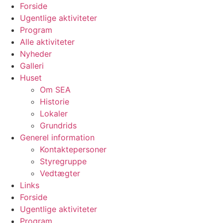
Videre
Forside
til
Ugentlige aktiviteter
indhold
Program
Alle aktiviteter
Nyheder
Galleri
Huset
Om SEA
Historie
Lokaler
Grundrids
Generel information
Kontaktepersoner
Styregruppe
Vedtægter
Links
Forside
Ugentlige aktiviteter
Program